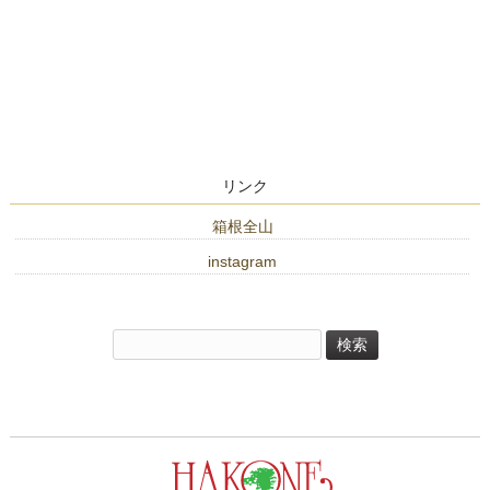
リンク
箱根全山
instagram
検
索: