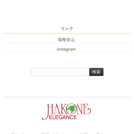
リンク
箱根全山
instagram
検
索: