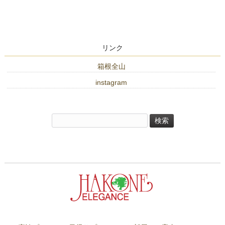
リンク
箱根全山
instagram
検
索: