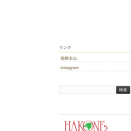
リンク
箱根全山
instagram
検
索: