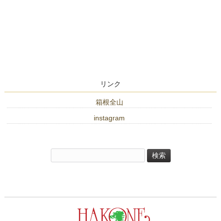
リンク
箱根全山
instagram
検
索: