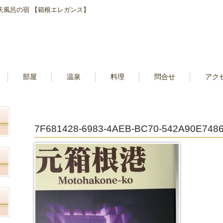
露天風呂の宿 【箱根エレガンス】
部屋
温泉
料理
問合せ
アク
7F681428-6983-4AEB-BC70-542A90E748