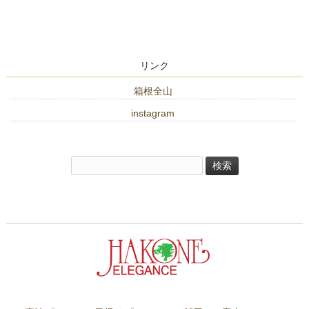
リンク
箱根全山
instagram
検
索: