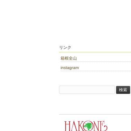
リンク
箱根全山
instagram
検
索: