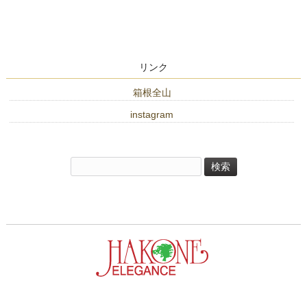
リンク
箱根全山
instagram
検
索: