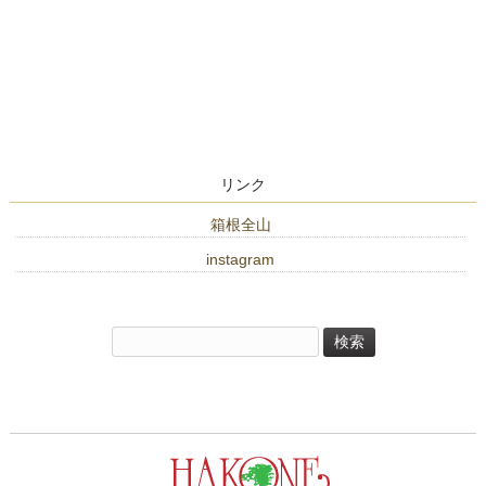
リンク
箱根全山
instagram
検
索: