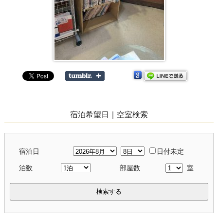
宿泊希望日｜空室検索
宿泊日
日付未定
泊数
部屋数
室
検索する