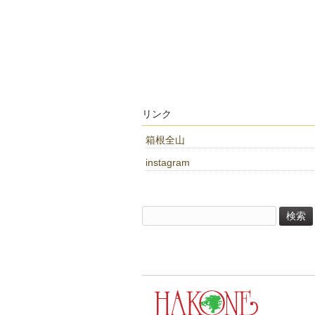
リンク
箱根全山
instagram
検
索: