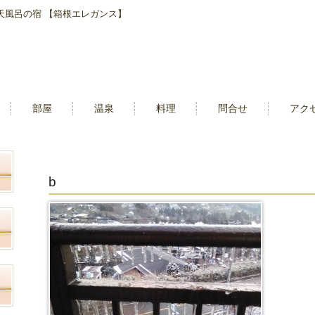
露天風呂の宿 【箱根エレガンス】
部屋
温泉
料理
問合せ
アク
b