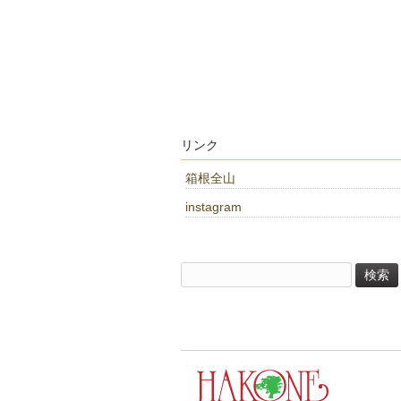
リンク
箱根全山
instagram
検
索: