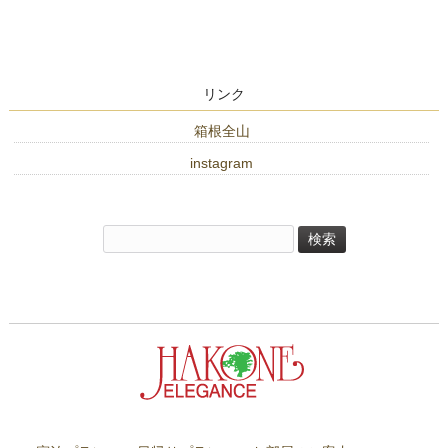
リンク
箱根全山
instagram
検
索: