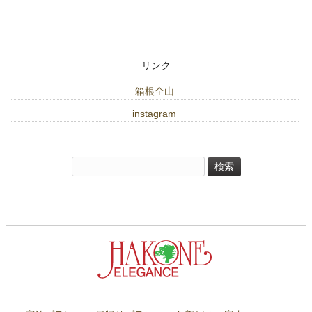
リンク
箱根全山
instagram
検
索: