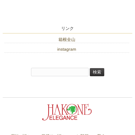
リンク
箱根全山
instagram
検
索: