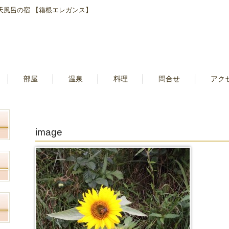
露天風呂の宿 【箱根エレガンス】
部屋
温泉
料理
問合せ
アク
image