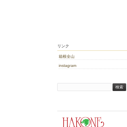
リンク
箱根全山
instagram
検
索: