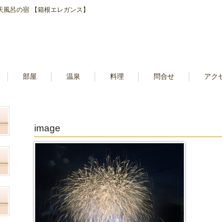
露天風呂の宿 【箱根エレガンス】
部屋
温泉
料理
問合せ
アク
image