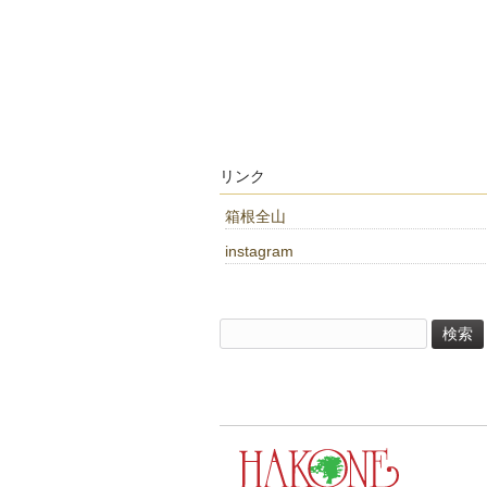
リンク
箱根全山
instagram
検
索: