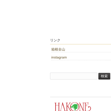
リンク
箱根全山
instagram
検
索: