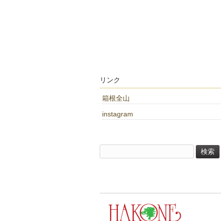
リンク
箱根全山
instagram
検
索: