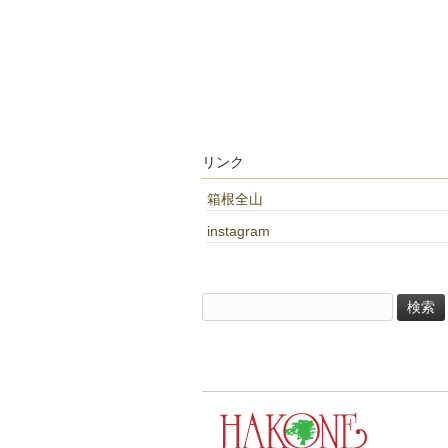
リンク
箱根全山
instagram
検
索: