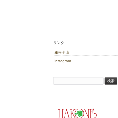
リンク
箱根全山
instagram
検
索: